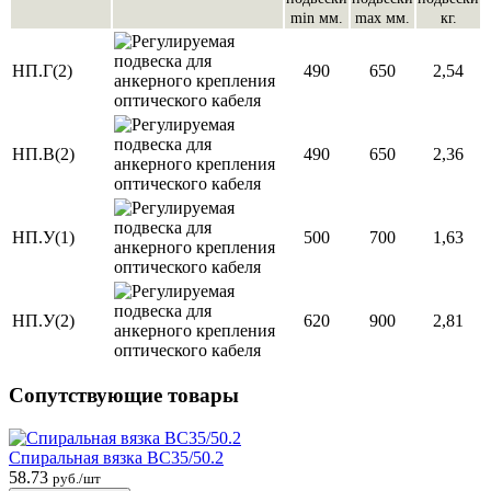
min мм.
max мм.
кг.
НП.Г(2)
490
650
2,54
НП.В(2)
490
650
2,36
НП.У(1)
500
700
1,63
НП.У(2)
620
900
2,81
Сопутствующие товары
Спиральная вязка ВС35/50.2
58.73
руб./шт