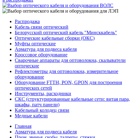
Распродажа
Кабель связи оптический
Белорусский оптический кабель "Минсккабель"
Оптические кабельные сборки (ОКС)
Муфты оптические
Арматура для подвеса кабеля
Кроссовое оборудование
Сварочные аппараты для оптоволокна, скалыватели
оптические
Рефлектометры для оптоволокна, измерительное
оборудование
Оборудование FTTH, PON, GPON для построения
оптических сетей
Инструменты, расходники
СКС (структурированные кабельные сети: ​витая пара,
шкафы, патч панели)
Кабельный колодец связи
Медные кабели
Главная
Арматура для подвеса кабеля
Пром. звенья, скобы, талрепы, стяжки