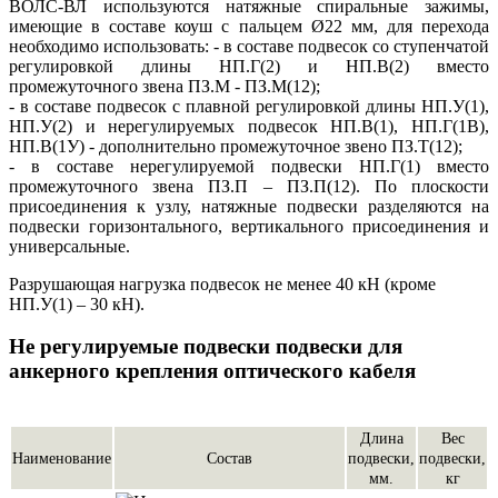
ВОЛС-ВЛ используются натяжные спиральные зажимы,
имеющие в составе коуш с пальцем Ø22 мм, для перехода
необходимо использовать: - в составе подвесок со ступенчатой
регулировкой длины НП.Г(2) и НП.В(2) вместо
промежуточного звена ПЗ.М - ПЗ.М(12);
- в составе подвесок с плавной регулировкой длины НП.У(1),
НП.У(2) и нерегулируемых подвесок НП.В(1), НП.Г(1В),
НП.В(1У) - дополнительно промежуточное звено ПЗ.Т(12);
- в составе нерегулируемой подвески НП.Г(1) вместо
промежуточного звена ПЗ.П – ПЗ.П(12). По плоскости
присоединения к узлу, натяжные подвески разделяются на
подвески горизонтального, вертикального присоединения и
универсальные.
Разрушающая нагрузка подвесок не менее 40 кН (кроме
НП.У(1) – 30 кН).
Не регулируемые подвески подвески для
анкерного крепления оптического кабеля
Длина
Вес
Наименование
Состав
подвески,
подвески,
мм.
кг