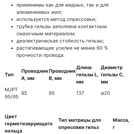
применимы как для медных, так и для
алюминиевых жил;
используется метод опрессовки;
трубка гильзы заполнена контактным
смазочным материалом;
диэлектрическая стойкость гильзы;
растягивающее усилие не менее 60 %
прочности провода.
Длина
Диаметр
Проводник
Проводник
Тип
гильзы L,
гильзы C,
А, мм
В, мм
мм
мм
MJPT
95
95
137
∅20
95/95
Цвет
Тип матрицы для
Масса,
герметизирующего
опресовки гильз
г
кольца