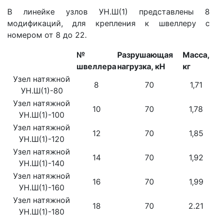
В линейке узлов УН.Ш(1) представлены 8
модификаций, для крепления к швеллеру с
номером от 8 до 22.
№
Разрушающая
Масса,
швеллера
нагрузка, кН
кг
Узел натяжной
8
70
1,71
УН.Ш(1)-80
Узел натяжной
10
70
1,78
УН.Ш(1)-100
Узел натяжной
12
70
1,85
УН.Ш(1)-120
Узел натяжной
14
70
1,92
УН.Ш(1)-140
Узел натяжной
16
70
1,99
УН.Ш(1)-160
Узел натяжной
18
70
2.21
УН.Ш(1)-180