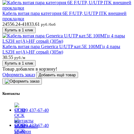
Кабель витая пара категория 6E F/UTP, U/UTP ITK внешней
прокладки
24556.24-41833.61
руб./боб
Купить в 1 клик
Кабель витая пара Generica U/UTP кат.5E 100МГц 4 пары
LSZH нг(А)-HF серый (305м)
30.55
руб./м
Купить в 1 клик
Товар добавлен в корзину!
Оформить заказ
Добавить ещё товар
Контакты
+7 909 437-67-40
+7 909 437-67-40