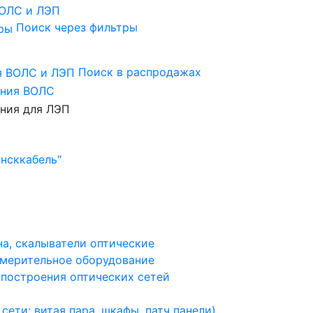
Поиск через фильтры
Поиск в распродажах
нсккабель"
а, скалыватели оптические
змерительное оборудование
 построения оптических сетей
ети: ​витая пара, шкафы, патч панели)