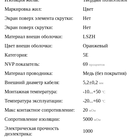
Маркировка жил:
Цвет
Экран поверх элемента скрутки:
Нет
Экран поверх скрутки:
Нет
Материал внешн оболочки:
LSZH
Цвет внешн оболочки:
Оранжевый
Категория:
5E
NVP показатель:
69
процентов
Материал проводника:
Медь (без покрытия)
Внешний диаметр кабеля:
5,2±0,2
мм
Монтажная температура:
-10...+50
°C
Температура эксплуатации:
-20...+60
°C
Макс контактное сопротивление:
20
мОм
Сопротивление изоляции:
5000
мОм
Электрическая прочность
1000
диэлектрика: