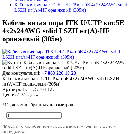
Кабель витая пара ITK U/UTP кат.5E 4х2х24AWG solid
LSZH нг(А)-HF оранжевый (305м)
Кабель витая пара ITK U/UTP кат.5E
4х2х24AWG solid LSZH нг(А)-HF
оранжевый (305м)
Для консультаций:
+7 863 226-18-28
Кабель витая пара U/UTP кат.5E 4х2х24AWG solid LSZH
нг(А)-HF оранжевый (305м)
Артикул:
LC1-C5E04-127
Цена:
81.51
руб./м
*С учетом выбранных параметров
−
+
*В связи с колебанием курсов валют, уточняйте цену у
менеджера!