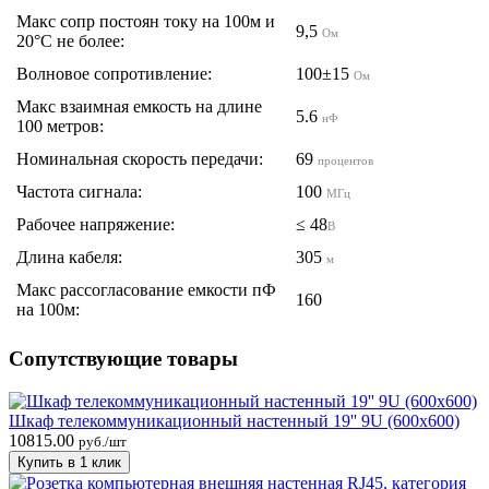
Макс сопр постоян току на 100м и
9,5
Ом
20°С не более:
Волновое сопротивление:
100±15
Ом
Макс взаимная емкость на длине
5.6
нФ
100 метров:
Номинальная скорость передачи:
69
процентов
Частота сигнала:
100
МГц
Рабочее напряжение:
≤ 48
В
Длина кабеля:
305
м
Макс рассогласование емкости пФ
160
на 100м:
Сопутствующие товары
Шкаф телекоммуникационный настенный 19'' 9U (600х600)
10815.00
руб./шт
Купить в 1 клик