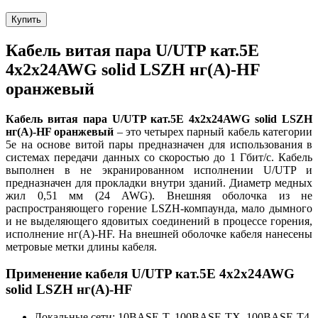
Купить
Кабель витая пара U/UTP кат.5E
4х2х24AWG solid LSZH нг(А)-HF
оранжевый
Кабель витая пара U/UTP кат.5E 4х2х24AWG solid LSZH
нг(А)-HF оранжевый
– это четырех парный кабель категории
5e на основе витой пары предназначен для использования в
системах передачи данных со скоростью до 1 Гбит/c. Кабель
выполнен в не экранированном исполнении U/UTP и
предназначен для прокладки внутри зданий. Диаметр медных
жил 0,51 мм (24 AWG). Внешняя оболочка из не
распространяющего горение LSZH-компаунда, мало дымного
и не выделяющего ядовитых соединений в процессе горения,
исполнение нг(A)-HF. На внешней оболочке кабеля нанесены
метровые метки длины кабеля.
Применение кабеля U/UTP кат.5E 4х2х24AWG
solid LSZH нг(А)-HF
Локальные сети: 10BASE-T, 100BASE-TX, 100BASE-T4,