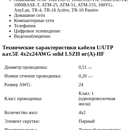
1000BASE-T, ATM-25, ATM-51, ATM-155, 100VG-
AnyLan, TR-4, TR-16 Active, TR-16 Passive
Домашние сети
Компьютерные сети
Телефония
Цифровое телевидение
Видеонаблюдение
Технические характеристики кабеля U/UTP
кат.5E 4х2х24AWG solid LSZH нг(А)-HF
Диаметр проводника:
0,51
мм
Номин сечение проводника:
0,20
мм²
Размер AWG:
24
Класс 1
Класс проводника:
(однопроволочная
жила)
Количество жил:
4x2
Элемент скрутки:
Парный
Изоляция жилы:
Твердый полиэтилен