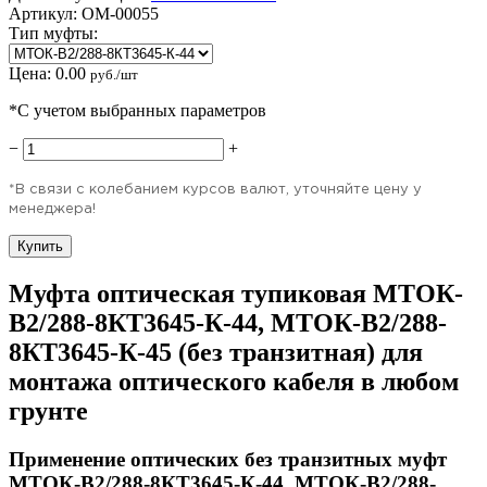
Артикул:
OM-00055
Тип муфты:
Цена:
0.00
руб./шт
*С учетом выбранных параметров
−
+
*В связи с колебанием курсов валют, уточняйте цену у
менеджера!
Купить
Муфта оптическая тупиковая МТОК-
В2/288-8КТ3645-К-44, МТОК-В2/288-
8КТ3645-К-45 (без транзитная) для
монтажа оптического кабеля в любом
грунте
Применение оптических без транзитных муфт
МТОК-В2/288-8КТ3645-К-44, МТОК-В2/288-