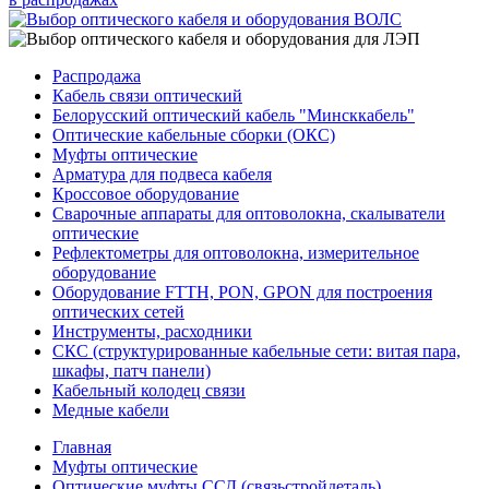
Распродажа
Кабель связи оптический
Белорусский оптический кабель "Минсккабель"
Оптические кабельные сборки (ОКС)
Муфты оптические
Арматура для подвеса кабеля
Кроссовое оборудование
Сварочные аппараты для оптоволокна, скалыватели
оптические
Рефлектометры для оптоволокна, измерительное
оборудование
Оборудование FTTH, PON, GPON для построения
оптических сетей
Инструменты, расходники
СКС (структурированные кабельные сети: ​витая пара,
шкафы, патч панели)
Кабельный колодец связи
Медные кабели
Главная
Муфты оптические
Оптические муфты ССД (связьстройдеталь)