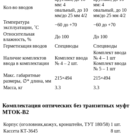
мм: 4
мм: 4
Кол-во вводов
овальный, до 10
овальный, до 10
мм/до 25 мм 4/2
мм/до 25 мм 4/2
Температура
−60 до +70
−60 до +70
эксплуатации, ˚С
Относительная
До 100
До 100
влажность, %
Герметизация вводов
Спецвводы
Спецвводы
Комплект ввода
Наличие комплектов
Комплект ввода
№ 4 – 1 шт
ввода в комплектации
№ 4 – 2 шт.
Комплект ввода
№ 5 – 1 шт
Макс. габаритные
215×494
215×494
размеры, ∅* длина, мм
Масса, кг
3.3
3.3
Комплектация оптических без транзитных муфт
МТОК-В2
Корпус (оголовник,кожух, кронштейн, ТУТ 180/58)
1 шт.
Кассета КТ-3645
8 шт.