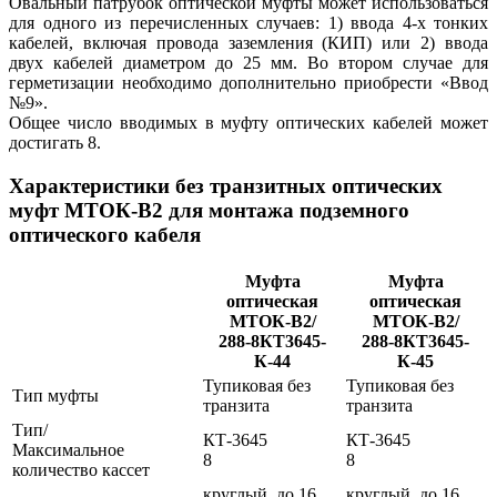
Овальный патрубок оптической муфты может использоваться
для одного из перечисленных случаев: 1) ввода 4-х тонких
кабелей, включая провода заземления (КИП) или 2) ввода
двух кабелей диаметром до 25 мм. Во втором случае для
герметизации необходимо дополнительно приобрести «Ввод
№9».
Общее число вводимых в муфту оптических кабелей может
достигать 8.
Характеристики без транзитных оптических
муфт МТОК-В2 для монтажа подземного
оптического кабеля
Муфта
Муфта
оптическая
оптическая
МТОК-В2/
МТОК-В2/
288-8КТ3645-
288-8КТ3645-
К-44
К-45
Тупиковая без
Тупиковая без
Тип муфты
транзита
транзита
Тип/
КТ-3645
КТ-3645
Максимальное
8
8
количество кассет
круглый, до 16
круглый, до 16