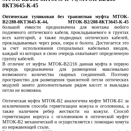
8КТ3645-К-45
Оптическая тупиковая без транзитная муфта МТОК-
В2/288-8КТ3645-К-44, МТОК-В2/288-8КТ3645-К-45
большой емкости предназначена для монтажа любого
подземного оптического кабеля, прокладываемого в грунтах
всех категорий, а также подводных оптических кабелей,
прокладываемых через реки, озера и болота. Достигается это
за счет использования специальных кабельных вводов,
каждый из которых в свою очередь охватывает определенную
группу кабелей.
В отличие от муфты МТОК-В2/216 данная муфта в первую
очередь предназначена для размещения максимально
возможного количества сварных соединений. Поэтому
пространство для размещения транзитной петли оптических
модулей занято дополнительным рядом кассет и выкладка
петли не возможна.
Оптическая муфта МТОК-В2 аналогична муфте МТОК-Б1 за
исключением способа герметизации кожуха и оголовника, а
также наличием ребер жесткости на кожухе. Способ
герметизации корпуса с оголовником в оптической муфте
МТОК-В2 механический и осуществляется с помощью хомута
из нержавеющей стали.