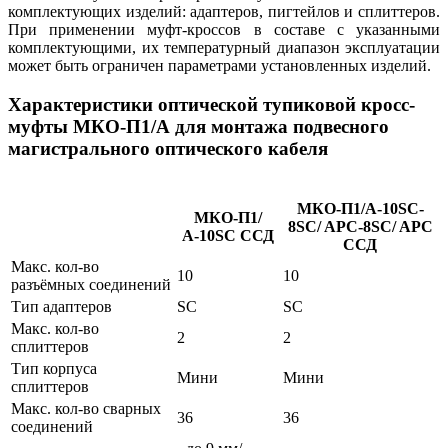
комплектующих изделий: адаптеров, пигтейлов и сплиттеров.
При применении муфт-кроссов в составе с указанными
комплектующими, их температурный диапазон эксплуатации
может быть ограничен параметрами установленных изделий.
Характеристики оптической тупиковой кросс-
муфты МКО-П1/А для монтажа подвесного
магистрального оптического кабеля
МКО-П1/А-10SC-
МКО-П1/
8SC/ APC-8SC/ APC
А-10SC ССД
ССД
Макс. кол-во
10
10
разъёмных соединений
Тип адаптеров
SC
SC
Макс. кол-во
2
2
сплиттеров
Тип корпуса
Мини
Мини
сплиттеров
Макс. кол-во сварных
36
36
соединений