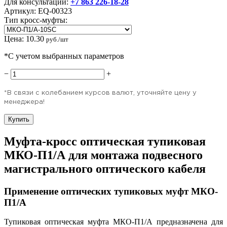
Для консультаций:
+7 863 226-18-28
Артикул:
EQ-00323
Тип кросс-муфты:
Цена:
10.30
руб./шт
*С учетом выбранных параметров
−
+
*В связи с колебанием курсов валют, уточняйте цену у
менеджера!
Купить
Муфта-кросс оптическая тупиковая
МКО-П1/А для монтажа подвесного
магистрального оптического кабеля
Применение оптических тупиковых муфт МКО-
П1/А
Тупиковая оптическая муфта МКО-П1/А предназначена для