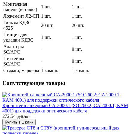
Монтажная
1 шт.
1 шт.
панель (вставка)
Ложемент Л2-СП
1 шт.
1 шт.
Гильзы КДЗС
20 шт.
20 шт.
4525
Пинцет для
1 шт.
1 шт.
укладки КДЗС
Адаптеры
-
8 шт.
SC/APC
Пигтейлы
-
8 шт.
SC/APC
Стяжки, маркеры
1 компл.
1 компл.
Сопутствующие товары
Кронштейн анкерный СА-2000.1 (SO 260.2; CA 2000.1; КАМ
4001) для поддержки оптического кабеля
272.54
руб./шт
Купить в 1 клик