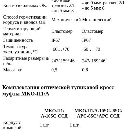
- до 9 мм/
- до 9 мм/транзит: 2/1
Кол-во вводимых ОК:
транзит: 2/1
- до 5 мм: 8
- до 5 мм: 8
Способ герметизации
Механический
Механический
корпуса и вводов ОК
Герметизирующий
Эластомер
Эластомер
материал
Защищенность
IP67
IP67
Температура
-60…+70
-60…+70
эксплуатации, ºС
Габаритные размеры д/
247/ 159/ 46
247/ 159/ 46
ш/в:
Масса, кг
0,5
0,6
Комплектация оптической тупиковой кросс-
муфты МКО-П1/А
МКО-П1/
МКО-П1/А-10SC- 8SC/
А-10SC ССД
APC-8SC/ APC ССД
Корпус с
1 шт.
1 шт.
крышкой