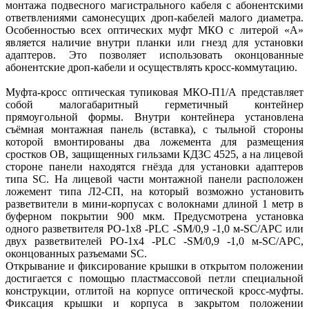
монтажа подвесного магистрального кабеля с абонентскими
ответвлениями самонесущих дроп-кабелей малого диаметра.
Особенностью всех оптических муфт МКО с литерой «А»
является наличие внутри планки или гнезд для установки
адаптеров. Это позволяет использовать оконцованные
абонентские дроп-кабели и осуществлять кросс-коммутацию.
Муфта-кросс оптическая тупиковая МКО-П1/А представляет
собой малогабаритный герметичный контейнер
прямоугольной формы. Внутри контейнера установлена
съёмная монтажная панель (вставка), с тыльной стороны
которой вмонтированы два ложемента для размещения
сростков ОВ, защищенных гильзами КДЗС 4525, а на лицевой
стороне панели находятся гнёзда для установки адаптеров
типа SC. На лицевой части монтажной панели расположен
ложемент типа Л2-СП, на который возможно установить
разветвители в мини-корпусах с волокнами длиной 1 метр в
буферном покрытии 900 мкм. Предусмотрена установка
одного разветвителя РО-1х8 -PLC -SM/0,9 -1,0 м-SC/APC или
двух разветвителей РО-1х4 -PLC -SM/0,9 -1,0 м-SC/APC,
оконцованных разъемами SC.
Открывание и фиксирование крышки в открытом положении
достигается с помощью пластмассовой петли специальной
конструкции, отлитой на корпусе оптической кросс-муфты.
Фиксация крышки и корпуса в закрытом положении