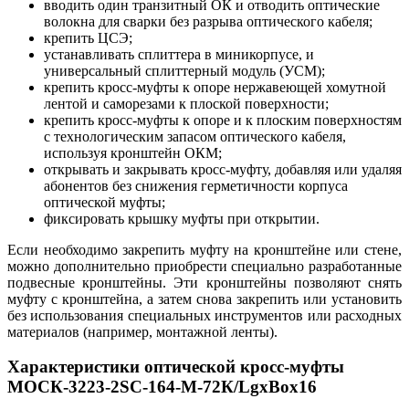
вводить один транзитный ОК и отводить оптические
волокна для сварки без разрыва оптического кабеля;
крепить ЦСЭ;
устанавливать сплиттера в миникорпусе, и
универсальный сплиттерный модуль (УСМ);
крепить кросс-муфты к опоре нержавеющей хомутной
лентой и саморезами к плоской поверхности;
крепить кросс-муфты к опоре и к плоским поверхностям
с технологическим запасом оптического кабеля,
используя кронштейн ОКМ;
открывать и закрывать кросс-муфту, добавляя или удаляя
абонентов без снижения герметичности корпуса
оптической муфты;
фиксировать крышку муфты при открытии.
Если необходимо закрепить муфту на кронштейне или стене,
можно дополнительно приобрести специально разработанные
подвесные кронштейны. Эти кронштейны позволяют снять
муфту с кронштейна, а затем снова закрепить или установить
без использования специальных инструментов или расходных
материалов (например, монтажной ленты).
Характеристики оптической кросс-муфты
МОСК-3223-2SC-164-M-72К/LgxBox16