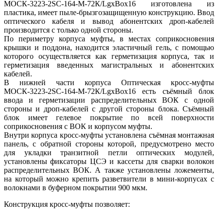
МОСК-3223-2SC-164-M-72К/LgxBox16 изготовлена из
пластика, имеет пыле-брызгозащищенную конструкцию. Ввод
оптического кабеля и вывод абонентских дроп-кабелей
производится с только одной стороны.
По периметру корпуса муфты, в местах соприкосновения
крышки и поддона, находится эластичный гель, с помощью
которого осуществляется как герметизация корпуса, так и
герметизация введенных магистральных и абонентских
кабелей.
В нижней части корпуса Оптическая кросс-муфты
МОСК-3223-2SC-164-M-72К/LgxBox16 есть съёмный блок
ввода и герметизации распределительных ВОК с одной
стороны и дроп-кабелей с другой стороны блока. Съёмный
блок имеет гелевое покрытие по всей поверхности
соприкосновения с ВОК и корпусом муфты.
Внутри корпуса кросс-муфты установлена съёмная монтажная
панель, с обратной стороны которой, предусмотрено место
для укладки транзитной петли оптических модулей,
установлены фиксаторы ЦСЭ и кассеты для сварки волокон
распределительных ВОК. А также установлены ложементы,
на который можно крепить разветвители в мини-корпусах с
волокнами в буферном покрытии 900 мкм.
Конструкция кросс-муфты позволяет: