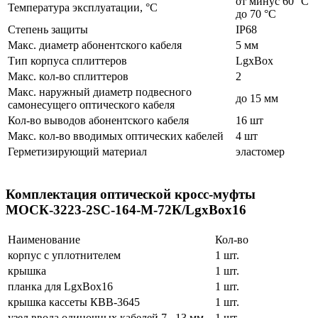
от минус 60 °C
Температура эксплуатации, °С
до 70 °C
Степень защиты
IP68
Макс. диаметр абонентского кабеля
5 мм
Тип корпуса сплиттеров
LgxBox
Макс. кол-во сплиттеров
2
Макс. наружный диаметр подвесного
до 15 мм
самонесущего оптического кабеля
Кол-во выводов абонентского кабеля
16 шт
Макс. кол-во вводимых оптических кабелей
4 шт
Герметизирующий материал
эластомер
Комплектация оптической кросс-муфты
МОСК-3223-2SC-164-M-72К/LgxBox16
Наименование
Кол-во
корпус с уплотнителем
1 шт.
крышка
1 шт.
планка для LgxBox16
1 шт.
крышка кассеты КВВ-3645
1 шт.
узел ввода одиночных кабелей 7...13 мм
1 шт.