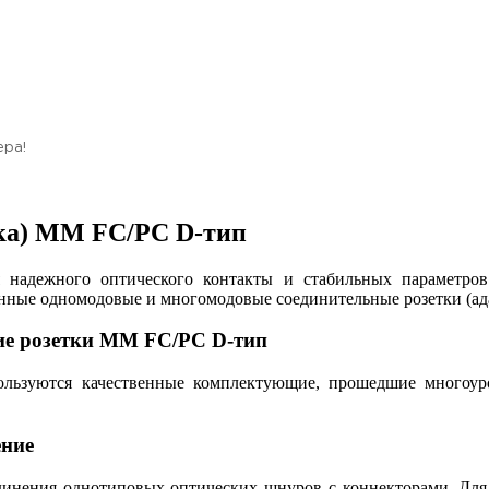
ера!
тка) MM FC/PC D-тип
 надежного оптического контакты и стабильных параметров
ные одномодовые и многомодовые соединительные розетки (ада
кие розетки MM FC/PC D-тип
ользуются качественные комплектующие, прошедшие многоур
ение
динения однотиповых оптических шнуров с коннекторами. Для 