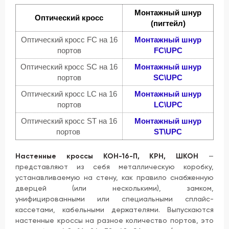
Монтажный шнур
Оптический кросс
(пигтейл)
Оптический кросс FC на 16
Монтажный шнур
портов
FC\UPC
Оптический кросс SC на 16
Монтажный шнур
портов
SC\UPC
Оптический кросс LC на 16
Монтажный шнур
портов
LC\UPC
Оптический кросс ST на 16
Монтажный шнур
портов
ST\UPC
Настенные кроссы КОН-16-П, КРН, ШКОН
—
представляют из себя металлическую коробку,
устанавливаемую на стену, как правило снабженную
дверцей (или несколькими), замком,
унифицированными или специальными сплайс-
кассетами, кабельными держателями. Выпускаются
настенные кроссы на разное количество портов, это