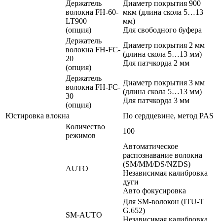
Держатель
Диаметр покрытия 900
волокна FH-60-
мкм (длина скола 5…13
LT900
мм)
(опция)
Для свободного буфера
Держатель
Диаметр покрытия 2 мм
волокна FH-FC-
(длина скола 5…13 мм)
20
Для патчкорда 2 мм
(опция)
Держатель
Диаметр покрытия 3 мм
волокна FH-FC-
(длина скола 5…13 мм)
30
Для патчкорда 3 мм
(опция)
Юстировка влокна
По сердцевине, метод PAS
Количество
100
режимов
Автоматическое
распознавание волокна
(SM/MM/DS/NZDS)
AUTO
Независимая калибровка
дуги
Авто фокусировка
Для SM-волокон (ITU-T
G.652)
SM-AUTO
Независимая калибровка