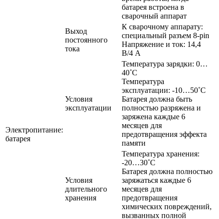
батарея встроена в
сварочный аппарат
К сварочному аппарату:
Выход
специальный разъем 8-pin
постоянного
Напряжение и ток: 14,4
тока
В/4 А
Температура зарядки: 0…
40˚C
Температура
эксплуатации: -10…50˚C
Условия
Батарея должна быть
эксплуатации
полностью разряжена и
заряжена каждые 6
месяцев для
Электропитание:
предотвращения эффекта
батарея
памяти
Температура хранения:
-20…30˚C
Батарея должна полностью
Условия
заряжаться каждые 6
длительного
месяцев для
хранения
предотвращения
химических повреждений,
вызванных полной