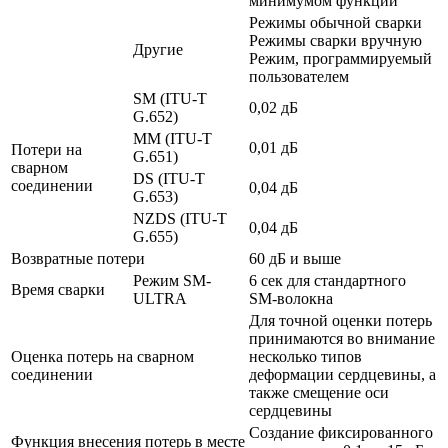
минимумом функций
Режимы обычной сварки
Режимы сварки вручную
Другие
Режим, программируемый
пользователем
SM (ITU-T
0,02 дБ
G.652)
MM (ITU-T
0,01 дБ
Потери на
G.651)
сварном
DS (ITU-T
соединении
0,04 дБ
G.653)
NZDS (ITU-T
0,04 дБ
G.655)
Возвратные потери
60 дБ и выше
Режим SM-
6 сек для стандартного
Время сварки
ULTRA
SM-волокна
Для точной оценки потерь
принимаются во внимание
Оценка потерь на сварном
несколько типов
соединении
деформации сердцевины, а
также смещение оси
сердцевины
Создание фиксированного
Функция внесения потерь в месте