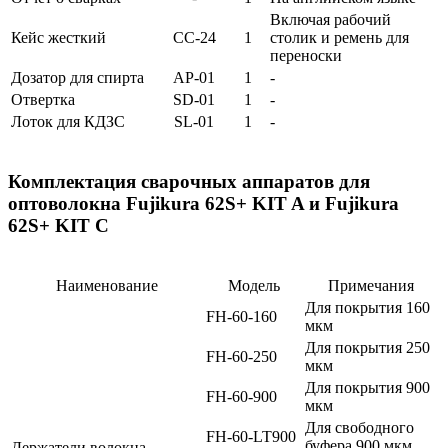
Включая рабочий
Кейс жесткий
CC-24
1
столик и ремень для
переноски
Дозатор для спирта
AP-01
1
-
Отвертка
SD-01
1
-
Лоток для КДЗС
SL-01
1
-
Комплектация сварочных аппаратов для
оптоволокна Fujikura 62S+ KIT A и Fujikura
62S+ KIT C
Наименование
Модель
Примечания
Для покрытия 160
FH-60-160
мкм
Для покрытия 250
FH-60-250
мкм
Для покрытия 900
FH-60-900
мкм
Для свободного
FH-60-LT900
буфера 900 мкм
Держатели волокна