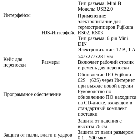
Тип разъема: Mini-B
Модель: USB2.0
Интерфейсы
Применение:
электропитание для
термострипперов Fujikura
HJS-Интерфейс
RS02, RS03
Тип разъема: 6-pin Mini-
DIN
Электропитание: 12 В, 1 А
547x277x281 мм
Кейс для
Размеры
Включает рабочий столик
переноски
и ремень для переноски
Обновление ПО Fujikura
62S+ (62S) через Интернет
при выходе новой версии
Руководство по
Программное обеспечение
обновлению ПО находится
на CD-диске, входящем в
стандартный комплект
поставки
Защита от падения с
высоты 76 см
Защита от пыли размером
Защита от пыли, влаги и ударов
0,1…500 мкм