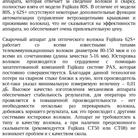
аппарата, которая отвечает за сведение волокон и сварку,
полностью взята от модели Fujikura 80S. В отличие от модели
80S, у 62S+ отсутствуют некоторые дополнительные функции
автоматизации (управление ветрозащитными крышками и
прижимами волокна), что не сказывается на эффективности
аппарата, но обеспечивает очень привлекательную цену.
Сварочный аппарат для оптического волокна Fujikura 62S+
работает со всеми известными типами
телекоммуникационных волокон диаметром 80-150 мкм и со
всеми их сочетаниями (длина зачистки 5-16 мм). Юстировка
волокон производится по сердцевине с помощью
запатентованной компанией Fujikura системе PAS, которая
постоянно совершенствуется. Благодаря данной технологии
потери на сварном стыке близки к нулю, хотя производитель
всё-таки указал минимальную измеряемую величину – 0,01
дБ. Высокое качество изготовления механизмов аппарата
обеспечивает стабильность результатов, для оператора это
проявляется в повышенной производительности – нет
необходимости несколько раз переваривать волокна,
добиваясь хорошего результата, как это происходит с другими
системами юстировки волокон. Аппарат не требователен к
типу и качеству волокна, а при наличии прецизионного
скалывателя (рекомендуется Fujikura CT50 или CT08) не
возникнет проблем и с качеством скола.