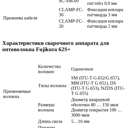
SC-SM-09
пигтейл 0,9 мм
CLAMP-FC-
Фиксация кевлара
30
патчкорда 3 мм
Прижимы кабеля
CLAMP-FC-
Фиксация кевлара
20
патчкорда 2 мм
Характеристики сварочного аппарата для
оптоволокна Fujikura 62S+
Количество
Одиночное
волокон
SM (ITU-T G.652/G.657),
MM (ITU-T G.651), DS
Типы волокна
(ITU-T G.653), NZDS (ITU-
Применяемые
T G.655)
волокна
Диаметр кварцевой
Размеры
оболочки 80 … 150 мкм
волокна
Диаметр покрытия 100 …
3000 мкм
Длина скола
5…16 мм
Прижим