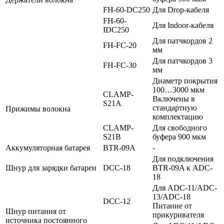
FH-60-DC250
Для Drop-кабеля
FH-60-
Для Indoor-кабеля
IDC250
Для патчкордов 2
FH-FC-20
мм
Для патчкордов 3
FH-FC-30
мм
Диаметр покрытия
100…3000 мкм
CLAMP-
Включены в
S21A
стандартную
Прижимы волокна
комплектацию
CLAMP-
Для свободного
S21B
буфера 900 мкм
Аккумуляторная батарея
BTR-09A
-
Для подключения
Шнур для зарядки батареи
DCC-18
BTR-09A к ADC-
18
Для ADC-11/ADC-
13/ADC-18
DCC-12
Питание от
Шнур питания от
прикуривателя
источника постоянного