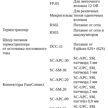
Для ленточного
FP-05
волокна 12 ОВ
Для различных
Микрогильзы
типов одиночных
волокон
RS02
Питание от сети
Термостриппер
Питание от сети и
RS03
аккумуляторов
Шнур питания
термостриппера
Питание от
DCC-11
от источника постоянного
Fujikura 62S+ (62S)
тока
SC-APC, SM,
SC-APC-30
патчкорд 3 мм
SC-UPC, SM,
SC-SM-30
патчкорд 3 мм
SC-APC, SM,
SC-APC-20
патчкорд 2 мм
Коннекторы FuseConnect
SC-UPC, SM,
SC-SM-20
патчкорд 2 мм
SC-APC, SM,
SC-APC-09
пигтейл 0,9 мм
SC-UPC, SM,