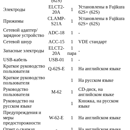
(62S)
ELCT2-
Установлены в Fujikura
Электроды
1
20A
62S+ (62S)
CLAMP-
Установлены в Fujikura
Прижимы
1
S21A
62S+ (62S)
Сетевой адаптер/
ADC-18
1
-
зарядное устройство
Сетевой шнур
ACC-15
1
VDE стандарт
ELCT2-
1
Запасные электроды
-
20A
пара
USB-кабель
USB-01
1
-
Краткое руководство
Q-62S-E
1
На английском языке
пользователя
Краткое руководство
1
На русском языке
пользователя
Руководство
CD-диск, на
M-62
1
пользователя
английском языке
Руководство на
Книжка, на русском
1
русском языке
языке
Предупреждения и
меры
W-62-E
1
На английском языке
предосторожности
Отчет о сварках
-
1
На английском языке