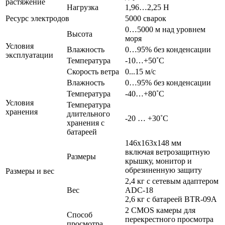
растяжение
Нагрузка
1,96…2,25 Н
Ресурс электродов
5000 сварок
0…5000 м над уровнем
Высота
моря
Условия
Влажность
0…95% без конденсации
эксплуатации
Температура
-10…+50˚C
Скорость ветра
0...15 м/с
Влажность
0…95% без конденсации
Температура
-40…+80˚C
Условия
Температура
хранения
длительного
-20 … +30˚C
хранения с
батареей
146х163х148 мм
включая ветрозащитную
Размеры
крышку, монитор и
обрезиненную защиту
Размеры и вес
2,4 кг с сетевым адаптером
Вес
ADC-18
2,6 кг с батареей BTR-09A
2 CMOS камеры для
Способ
перекрестного просмотра
просмотра