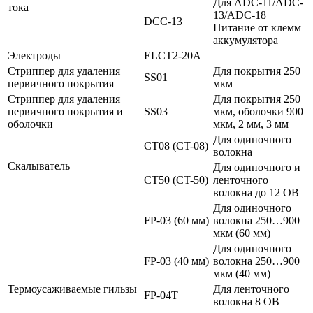
Для ADC-11/ADC-
тока
13/ADC-18
DCC-13
Питание от клемм
аккумулятора
Электроды
ELCT2-20A
Стриппер для удаления
Для покрытия 250
SS01
первичного покрытия
мкм
Стриппер для удаления
Для покрытия 250
первичного покрытия и
SS03
мкм, оболочки 900
оболочки
мкм, 2 мм, 3 мм
Для одиночного
CT08 (CT-08)
волокна
Скалыватель
Для одиночного и
CT50 (CT-50)
ленточного
волокна до 12 ОВ
Для одиночного
FP-03 (60 мм)
волокна 250…900
мкм (60 мм)
Для одиночного
FP-03 (40 мм)
волокна 250…900
мкм (40 мм)
Термоусаживаемые гильзы
Для ленточного
FP-04T
волокна 8 ОВ