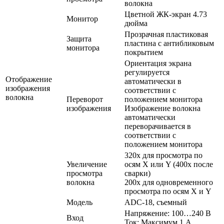
волокна
Цветной ЖК-экран 4.73
Монитор
дюйма
Прозрачная пластиковая
Защита
пластина с антибликовым
монитора
покрытием
Ориентация экрана
регулируется
Отображение
автоматически в
изображения
соответствии с
волокна
Переворот
положением монитора
изображения
Изображение волокна
автоматически
переворачивается в
соответствии с
положением монитора
320х для просмотра по
Увеличение
осям X или Y (400х после
просмотра
сварки)
волокна
200х для одновременного
просмотра по осям X и Y
Модель
ADC-18, съемный
Напряжение: 100…240 В
Вход
Ток: Максимум 1 А