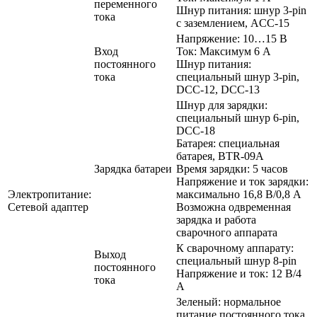
переменного
Шнур питания: шнур 3-pin
тока
с заземлением, ACC-15
Напряжение: 10…15 В
Вход
Ток: Максимум 6 А
постоянного
Шнур питания:
тока
специальный шнур 3-pin,
DCC-12, DCC-13
Шнур для зарядки:
специальный шнур 6-pin,
DCC-18
Батарея: специальная
батарея, BTR-09A
Зарядка батареи
Время зарядки: 5 часов
Напряжение и ток зарядки:
Электропитание:
максимально 16,8 В/0,8 А
Сетевой адаптер
Возможна одвременная
зарядка и работа
сварочного аппарата
К сварочному аппарату:
Выход
специальный шнур 8-pin
постоянного
Напряжение и ток: 12 В/4
тока
А
Зеленый: нормальное
питание постоянного тока