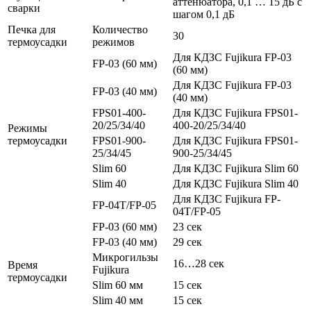
аттенюатора, 0,1 … 15 дБ с
сварки
шагом 0,1 дБ
Печка для
Количество
30
термоусадки
режимов
Для КДЗС Fujikura FP-03
FP-03 (60 мм)
(60 мм)
Для КДЗС Fujikura FP-03
FP-03 (40 мм)
(40 мм)
FPS01-400-
Для КДЗС Fujikura FPS01-
20/25/34/40
400-20/25/34/40
Режимы
термоусадки
FPS01-900-
Для КДЗС Fujikura FPS01-
25/34/45
900-25/34/45
Slim 60
Для КДЗС Fujikura Slim 60
Slim 40
Для КДЗС Fujikura Slim 40
Для КДЗС Fujikura FP-
FP-04T/FP-05
04T/FP-05
FP-03 (60 мм)
23 сек
FP-03 (40 мм)
29 сек
Микрогильзы
16…28 сек
Время
Fujikura
термоусадки
Slim 60 мм
15 сек
Slim 40 мм
15 сек