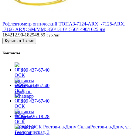
Рефлектометр оптический ТОПАЗ-7124-ARX, -7125-ARX,
-7166-ARX; SM/MM; 850/1310/1550/1490/1625 нм
164212.90-182948.59
руб./шт
Купить в 1 клик
Контакты
+7 909 437-67-40
+7 909 437-67-40
+7 909 437-67-40
+7 863 226-18-28
Ростов-на-Дону, ул.
Геологическая, 3