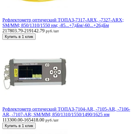
Рефлектометр оптический ТОПАЗ-7317-ARX, -7327-ARX;
SM/MM; 850/1310/1550 нм; -85...+7дБм/-60...+26дБм
217803.79-219142.79
руб./шт
Купить в 1 клик
Рефлектометр оптический ТОПАЗ-7104-AR, -7105-AR, -7106-
AR, -7107-AR; SM/MM; 850/1310/1550/1490/1625 нм
113300.00-165418.00
руб./шт
Купить в 1 клик