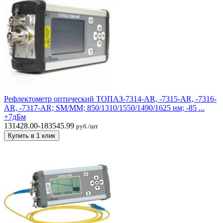
Рефлектометр оптический ТОПАЗ-7314-AR, -7315-AR, -7316-
AR, -7317-AR; SM/MM; 850/1310/1550/1490/1625 нм; -85 ...
+7дБм
131428.00-183545.99
руб./шт
Купить в 1 клик