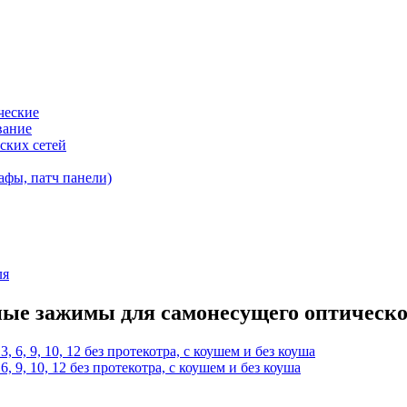
ческие
вание
ских сетей
афы, патч панели)
ля
ные зажимы для самонесущего оптическо
6, 9, 10, 12 без протекотра, с коушем и без коуша