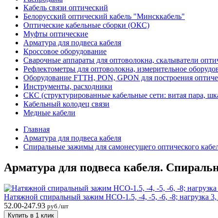
Кабель связи оптический
Белорусский оптический кабель "Минсккабель"
Оптические кабельные сборки (ОКС)
Муфты оптические
Арматура для подвеса кабеля
Кроссовое оборудование
Сварочные аппараты для оптоволокна, скалыватели опти
Рефлектометры для оптоволокна, измерительное оборудо
Оборудование FTTH, PON, GPON для построения оптиче
Инструменты, расходники
СКС (структурированные кабельные сети: ​витая пара, шк
Кабельный колодец связи
Медные кабели
Главная
Арматура для подвеса кабеля
Спиральные зажимы для самонесущего оптического кабе
Арматура для подвеса кабеля. Спираль
Натяжной спиральный зажим НСО-1.5, -4, -5, -6, -8; нагрузка 3, 
52.00-247.93
руб./шт
Купить в 1 клик